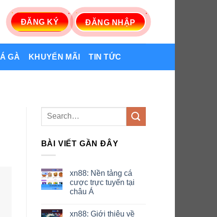
ĐĂNG KÝ
ĐĂNG NHẬP
Á GÀ
KHUYẾN MÃI
TIN TỨC
BÀI VIẾT GẦN ĐÂY
xn88: Nền tảng cá
cược trực tuyến tại
châu Á
xn88: Giới thiệu về