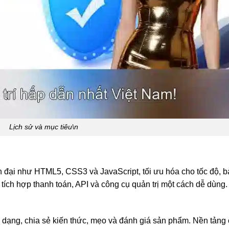
Lịch sử và mục tiêu\n
 đại như HTML5, CSS3 và JavaScript, tối ưu hóa cho tốc độ, b
tích hợp thanh toán, API và công cụ quản trị một cách dễ dùng.
dạng, chia sẻ kiến thức, mẹo và đánh giá sản phẩm. Nền tảng