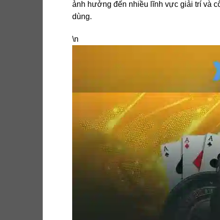
ảnh hưởng đến nhiều lĩnh vực giải trí và 
dùng.
\n