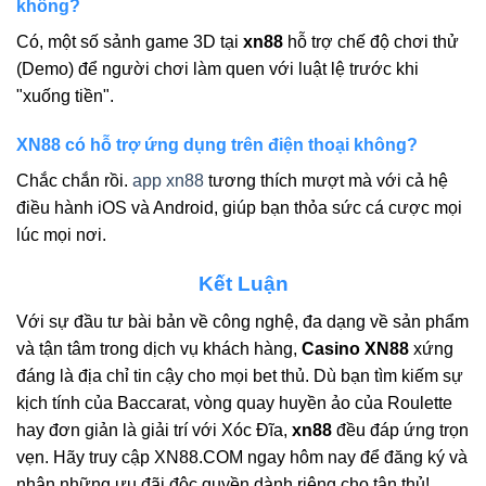
không?
Có, một số sảnh game 3D tại
xn88
hỗ trợ chế độ chơi thử
(Demo) để người chơi làm quen với luật lệ trước khi
"xuống tiền".
XN88 có hỗ trợ ứng dụng trên điện thoại không?
Chắc chắn rồi.
app xn88
tương thích mượt mà với cả hệ
điều hành iOS và Android, giúp bạn thỏa sức cá cược mọi
lúc mọi nơi.
Kết Luận
Với sự đầu tư bài bản về công nghệ, đa dạng về sản phẩm
và tận tâm trong dịch vụ khách hàng,
Casino XN88
xứng
đáng là địa chỉ tin cậy cho mọi bet thủ. Dù bạn tìm kiếm sự
kịch tính của Baccarat, vòng quay huyền ảo của Roulette
hay đơn giản là giải trí với Xóc Đĩa,
xn88
đều đáp ứng trọn
vẹn. Hãy truy cập XN88.COM ngay hôm nay để đăng ký và
nhận những ưu đãi độc quyền dành riêng cho tân thủ!