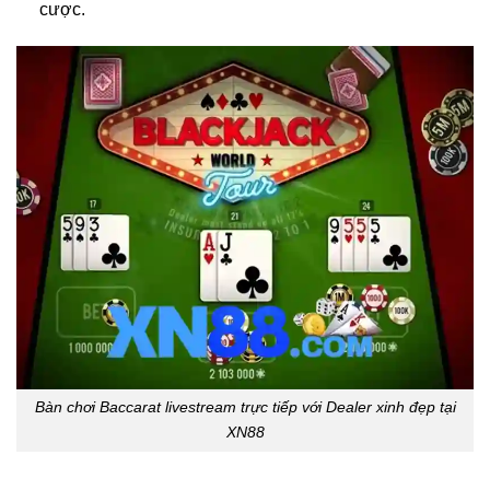
cược.
Bàn chơi Baccarat livestream trực tiếp với Dealer xinh đẹp tại
XN88