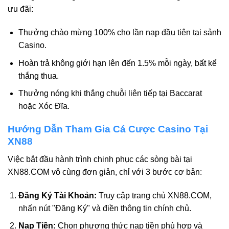
ưu đãi:
Thưởng chào mừng 100% cho lần nạp đầu tiên tại sảnh
Casino.
Hoàn trả không giới hạn lên đến 1.5% mỗi ngày, bất kể
thắng thua.
Thưởng nóng khi thắng chuỗi liên tiếp tại Baccarat
hoặc Xóc Đĩa.
Hướng Dẫn Tham Gia Cá Cược Casino Tại
XN88
Việc bắt đầu hành trình chinh phục các sòng bài tại
XN88.COM vô cùng đơn giản, chỉ với 3 bước cơ bản:
Đăng Ký Tài Khoản:
Truy cập trang chủ XN88.COM,
nhấn nút "Đăng Ký" và điền thông tin chính chủ.
Nạp Tiền:
Chọn phương thức nạp tiền phù hợp và