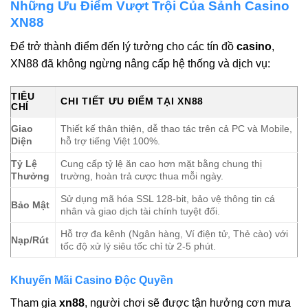
Những Ưu Điểm Vượt Trội Của Sảnh Casino
XN88
Để trở thành điểm đến lý tưởng cho các tín đồ
casino
,
XN88 đã không ngừng nâng cấp hệ thống và dịch vụ:
TIÊU
CHI TIẾT ƯU ĐIỂM TẠI XN88
CHÍ
Giao
Thiết kế thân thiện, dễ thao tác trên cả PC và Mobile,
Diện
hỗ trợ tiếng Việt 100%.
Tỷ Lệ
Cung cấp tỷ lệ ăn cao hơn mặt bằng chung thị
Thưởng
trường, hoàn trả cược thua mỗi ngày.
Sử dụng mã hóa SSL 128-bit, bảo vệ thông tin cá
Bảo Mật
nhân và giao dịch tài chính tuyệt đối.
Hỗ trợ đa kênh (Ngân hàng, Ví điện tử, Thẻ cào) với
Nạp/Rút
tốc độ xử lý siêu tốc chỉ từ 2-5 phút.
Khuyến Mãi Casino Độc Quyền
Tham gia
xn88
, người chơi sẽ được tận hưởng cơn mưa