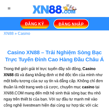
Skip
to
content
ĐĂNG KÝ
ĐĂNG NHẬP
XN88
»
Casino
Casino XN88 – Trải Nghiệm Sòng Bạc
Trực Tuyến Đỉnh Cao Hàng Đầu Châu Á
Trong thế giới giải trí trực tuyến đầy sôi động,
Casino
XN88
đã và đang khẳng định vị thế độc tôn của mình như
một biểu tượng của sự uy tín và đẳng cấp. Không chỉ đơn
thuần là một trang web cá cược, chuyên mục
casino
tại
XN88.COM mang đến một hệ sinh thái sòng bạc thu nhỏ
ngay trên thiết bị của bạn. Với sự đầu tư mạnh mẽ vào
công nghệ livestream hiện đại cùng sự hợp tác với các