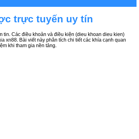
c trực tuyến uy tín
 tin. Các điều khoản và điều kiện (dieu khoan dieu kien)
 xn88. Bài viết này phân tích chi tiết các khía cạnh quan
iệm khi tham gia nền tảng.