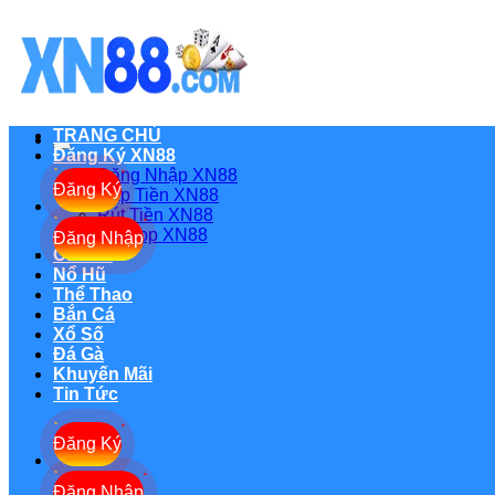
Skip
to
content
TRANG CHỦ
Đăng Ký XN88
Đăng Nhập XN88
Đăng Ký
Nạp Tiền XN88
Rút Tiền XN88
Tải App XN88
Đăng Nhập
Casino
Nổ Hũ
Thể Thao
Bắn Cá
Xổ Số
Đá Gà
Khuyến Mãi
Tin Tức
Đăng Ký
Đăng Nhập