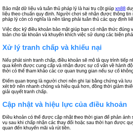
Bảo mật dữ liệu và tuân thủ pháp lý là hai trụ cột giúp
xn88
duy
liệu theo chuẩn quy định. Người chơi sẽ nhận được thông tin r
pháp lý còn có nghĩa là nền tảng phải tuân thủ các quy định 
Việc đọc kỹ điều khoản bảo mật giúp bạn có nhận thức đúng về
toàn cho tài khoản và khuyến khích việc sử dụng các biện phá
Xử lý tranh chấp và khiếu nại
Nếu phát sinh tranh chấp, điều khoản sẽ mô tả quy trình tiếp 
qua kênh được cung cấp và nhận được sự cố vấn về hành động 
thời có thể tham khảo các cơ quan trung gian nếu sự cố không
Điểm quan trọng là người chơi nên ghi lại bằng chứng và lưu g
xét trở nên nhanh chóng và hiệu quả hơn, đồng thời giảm thiểu
giải quyết tranh chấp.
Cập nhật và hiệu lực của điều khoản
Điều khoản có thể được cập nhật theo thời gian để phản ánh s
vụ sau khi chấp nhận các thay đổi hoặc sau thời hạn được quy
quan đến khuyến mãi và rút tiền.