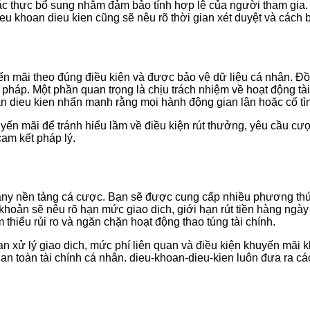
 xác thực bổ sung nhằm đảm bảo tính hợp lệ của người tham gia.
u khoan dieu kien cũng sẽ nêu rõ thời gian xét duyệt và cách bạ
n mãi theo đúng điều kiện và được bảo vệ dữ liệu cá nhân. Đồn
pháp. Một phần quan trọng là chịu trách nhiệm về hoạt động tà
n dieu kien nhấn mạnh rằng mọi hành động gian lận hoặc cố tình
n mãi để tránh hiểu lầm về điều kiện rút thưởng, yêu cầu cược
am kết pháp lý.
a any nền tảng cá cược. Bạn sẽ được cung cấp nhiều phương thức
khoản sẽ nêu rõ hạn mức giao dịch, giới hạn rút tiền hàng ngày 
 thiểu rủi ro và ngăn chặn hoạt động thao túng tài chính.
ian xử lý giao dịch, mức phí liên quan và điều kiện khuyến mãi 
an toàn tài chính cá nhân. dieu-khoan-dieu-kien luôn đưa ra cá