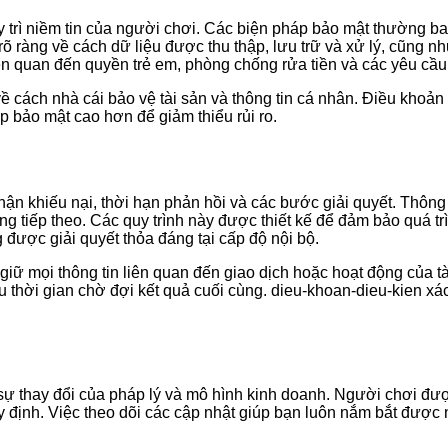
 trì niềm tin của người chơi. Các biện pháp bảo mật thường bao
õ ràng về cách dữ liệu được thu thập, lưu trữ và xử lý, cũng nh
liên quan đến quyền trẻ em, phòng chống rửa tiền và các yêu cầ
 cách nhà cái bảo vệ tài sản và thông tin cá nhân. Điều khoản 
p bảo mật cao hơn để giảm thiểu rủi ro.
nhận khiếu nại, thời hạn phản hồi và các bước giải quyết. Thông
tiếp theo. Các quy trình này được thiết kế để đảm bảo quá trì
 được giải quyết thỏa đáng tại cấp độ nội bộ.
iữ mọi thông tin liên quan đến giao dịch hoặc hoạt động của tài
 thời gian chờ đợi kết quả cuối cùng. dieu-khoan-dieu-kien xác
ự thay đổi của pháp lý và mô hình kinh doanh. Người chơi được
 định. Việc theo dõi các cập nhật giúp bạn luôn nắm bắt được 