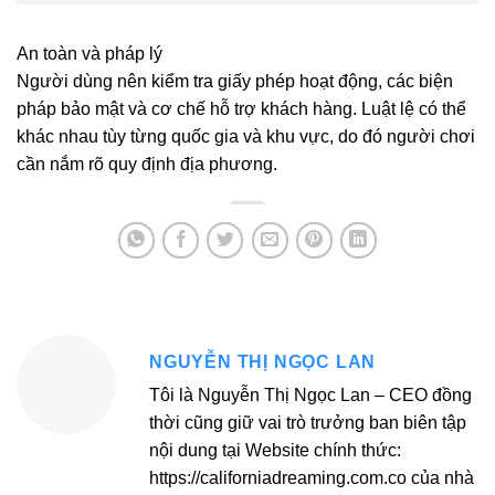
An toàn và pháp lý
Người dùng nên kiểm tra giấy phép hoạt động, các biện
pháp bảo mật và cơ chế hỗ trợ khách hàng. Luật lệ có thể
khác nhau tùy từng quốc gia và khu vực, do đó người chơi
cần nắm rõ quy định địa phương.
NGUYỄN THỊ NGỌC LAN
Tôi là Nguyễn Thị Ngọc Lan – CEO đồng
thời cũng giữ vai trò trưởng ban biên tập
nội dung tại Website chính thức:
https://californiadreaming.com.co của nhà