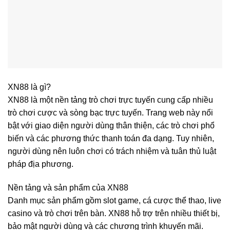
XN88 là gì?
XN88 là một nền tảng trò chơi trực tuyến cung cấp nhiều
trò chơi cược và sòng bạc trực tuyến. Trang web này nổi
bật với giao diện người dùng thân thiện, các trò chơi phổ
biến và các phương thức thanh toán đa dạng. Tuy nhiên,
người dùng nên luôn chơi có trách nhiệm và tuân thủ luật
pháp địa phương.
Nền tảng và sản phẩm của XN88
Danh mục sản phẩm gồm slot game, cá cược thể thao, live
casino và trò chơi trên bàn. XN88 hỗ trợ trên nhiều thiết bị,
bảo mật người dùng và các chương trình khuyến mãi.