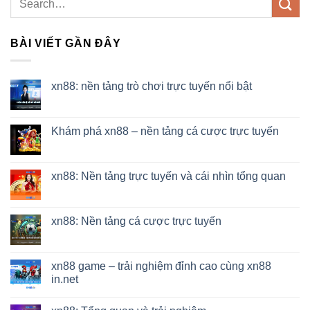
BÀI VIẾT GẦN ĐÂY
xn88: nền tảng trò chơi trực tuyến nổi bật
Khám phá xn88 – nền tảng cá cược trực tuyến
xn88: Nền tảng trực tuyến và cái nhìn tổng quan
xn88: Nền tảng cá cược trực tuyến
xn88 game – trải nghiệm đỉnh cao cùng xn88
in.net