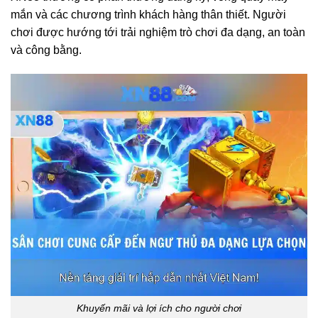
mắn và các chương trình khách hàng thân thiết. Người
chơi được hướng tới trải nghiệm trò chơi đa dạng, an toàn
và công bằng.
Khuyến mãi và lợi ích cho người chơi