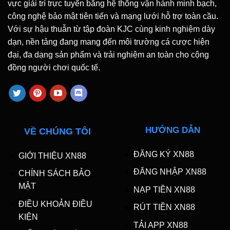
vực giải trí trực tuyến bằng hệ thống vận hành minh bạch,
công nghệ bảo mật tiên tiến và mạng lưới hỗ trợ toàn cầu.
Với sự hậu thuẫn từ tập đoàn KJC cùng kinh nghiệm dày
dạn, nền tảng đang mang đến môi trường cá cược hiện
đại, đa dạng sản phẩm và trải nghiệm an toàn cho cộng
đồng người chơi quốc tế.
HƯỚNG DẪN
VỀ CHÚNG TÔI
ĐĂNG KÝ XN88
GIỚI THIỆU XN88
ĐĂNG NHẬP XN88
CHÍNH SÁCH BẢO
MẬT
NẠP TIỀN XN88
ĐIỀU KHOẢN ĐIỀU
RÚT TIỀN XN88
KIỆN
TẢI APP XN88