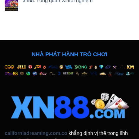
xn88: Tổng quan và trải nghiệm
NHÀ PHÁT HÀNH TRÒ CHƠI
californiadreaming.com.co
khẳng định vị thế trong lĩnh