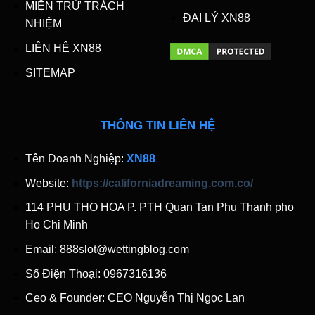
MIỄN TRỪ TRÁCH
ĐẠI LÝ XN88
NHIỆM
LIÊN HỆ XN88
SITEMAP
THÔNG TIN LIÊN HỆ
Tên Doanh Nghiệp:
XN88
Website:
https://californiadreaming.com.co/
114 PHU THO HOA P. PTH Quan Tan Phu Thanh pho
Ho Chi Minh
Email:
888slot@wettingblog.com
Số Điện Thoại: 0967316136
Ceo & Founder:
CEO Nguyễn Thị Ngọc Lan