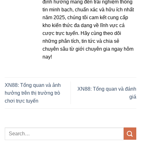
định hướng mang đến trải nghiệm thông
tin minh bạch, chuẩn xác và hữu ích nhất
năm 2025, chúng tôi cam kết cung cấp
kho kiến thức đa dạng về lĩnh vực cá
cược trực tuyến. Hãy cùng theo dõi
những phân tích, tin tức và chia sẻ
chuyên sâu từ giới chuyên gia ngay hôm
nay!
XN88: Tổng quan và ảnh
XN88: Tổng quan và đánh
hưởng trên thị trường trò
giá
chơi trực tuyến