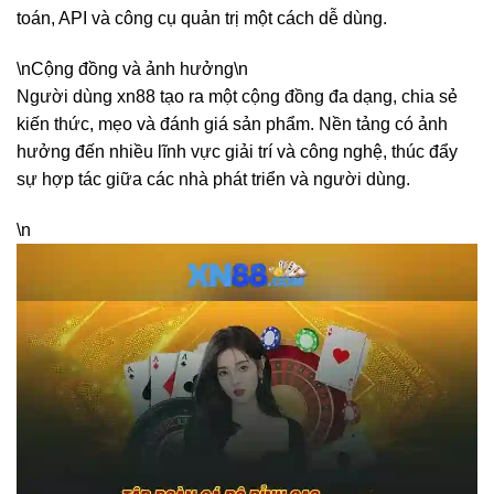
toán, API và công cụ quản trị một cách dễ dùng.
\n
Cộng đồng và ảnh hưởng
\n
Người dùng xn88 tạo ra một cộng đồng đa dạng, chia sẻ
kiến thức, mẹo và đánh giá sản phẩm. Nền tảng có ảnh
hưởng đến nhiều lĩnh vực giải trí và công nghệ, thúc đẩy
sự hợp tác giữa các nhà phát triển và người dùng.
\n