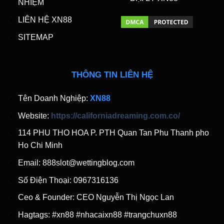
NHIỆM
LIÊN HỆ XN88
SITEMAP
THÔNG TIN LIÊN HỆ
Tên Doanh Nghiệp:
XN88
Website:
https://californiadreaming.com.co/
114 PHU THO HOA P. PTH Quan Tan Phu Thanh pho
Ho Chi Minh
Email:
888slot@wettingblog.com
Số Điện Thoại: 0967316136
Ceo & Founder:
CEO Nguyễn Thị Ngọc Lan
Hagtags: #xn88 #nhacaixn88 #trangchuxn88