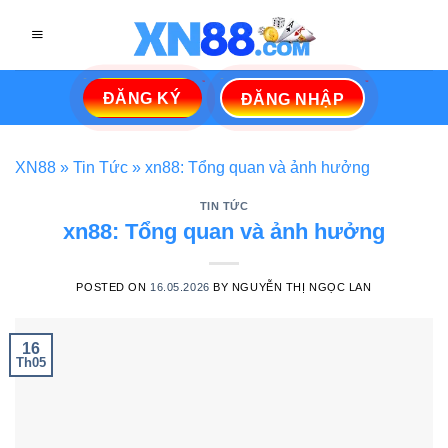
Skip
to
content
ĐĂNG KÝ
ĐĂNG NHẬP
XN88
»
Tin Tức
»
xn88: Tổng quan và ảnh hưởng
TIN TỨC
xn88: Tổng quan và ảnh hưởng
POSTED ON
16.05.2026
BY
NGUYỄN THỊ NGỌC LAN
16
Th05