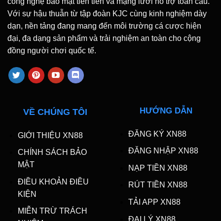
công nghệ bảo mật tiên tiến và mạng lưới hỗ trợ toàn cầu.
Với sự hậu thuẫn từ tập đoàn KJC cùng kinh nghiệm dày
dạn, nền tảng đang mang đến môi trường cá cược hiện
đại, đa dạng sản phẩm và trải nghiệm an toàn cho cộng
đồng người chơi quốc tế.
HƯỚNG DẪN
VỀ CHÚNG TÔI
ĐĂNG KÝ XN88
GIỚI THIỆU XN88
ĐĂNG NHẬP XN88
CHÍNH SÁCH BẢO
MẬT
NẠP TIỀN XN88
ĐIỀU KHOẢN ĐIỀU
RÚT TIỀN XN88
KIỆN
TẢI APP XN88
MIỄN TRỪ TRÁCH
ĐẠI LÝ XN88