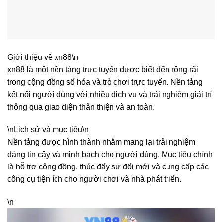
Giới thiệu về xn88
\n
xn88 là một nền tảng trực tuyến được biết đến rộng rãi
trong cộng đồng số hóa và trò chơi trực tuyến. Nền tảng
kết nối người dùng với nhiều dịch vụ và trải nghiệm giải trí
thông qua giao diện thân thiện và an toàn.
\n
Lịch sử và mục tiêu
\n
Nền tảng được hình thành nhằm mang lại trải nghiệm
đáng tin cậy và minh bạch cho người dùng. Mục tiêu chính
là hỗ trợ cộng đồng, thúc đẩy sự đổi mới và cung cấp các
công cụ tiện ích cho người chơi và nhà phát triển.
\n