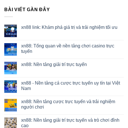
BÀI VIẾT GẦN ĐÂY
xn88 link: Khám phá giá trị và trải nghiệm tối ưu
xn88: Tổng quan về nền tảng chơi casino trực
tuyến
xn88: Nền tảng giải trí trực tuyến
xn88 - Nền tảng cá cược trực tuyến uy tín tại Việt
Nam
xn88: Nền tảng cược trực tuyến và trải nghiệm
người chơi
xn88: Nền tảng giải trí trực tuyến và trò chơi đỉnh
cao