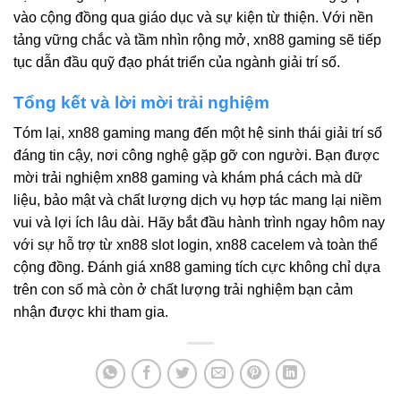
vào cộng đồng qua giáo dục và sự kiện từ thiện. Với nền
tảng vững chắc và tầm nhìn rộng mở, xn88 gaming sẽ tiếp
tục dẫn đầu quỹ đạo phát triển của ngành giải trí số.
Tổng kết và lời mời trải nghiệm
Tóm lại, xn88 gaming mang đến một hệ sinh thái giải trí số
đáng tin cậy, nơi công nghệ gặp gỡ con người. Bạn được
mời trải nghiệm xn88 gaming và khám phá cách mà dữ
liệu, bảo mật và chất lượng dịch vụ hợp tác mang lại niềm
vui và lợi ích lâu dài. Hãy bắt đầu hành trình ngay hôm nay
với sự hỗ trợ từ xn88 slot login, xn88 cacelem và toàn thể
cộng đồng. Đánh giá xn88 gaming tích cực không chỉ dựa
trên con số mà còn ở chất lượng trải nghiệm bạn cảm
nhận được khi tham gia.