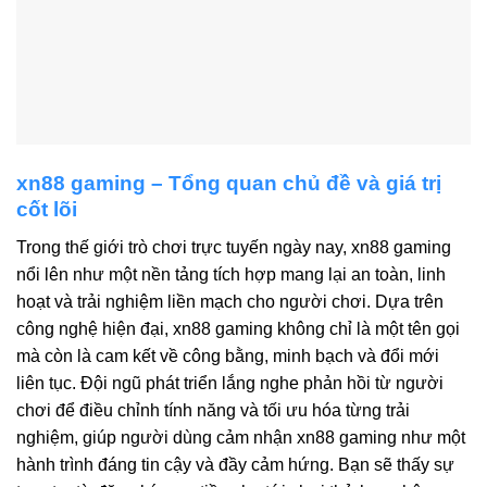
xn88 gaming – Tổng quan chủ đề và giá trị
cốt lõi
Trong thế giới trò chơi trực tuyến ngày nay, xn88 gaming
nổi lên như một nền tảng tích hợp mang lại an toàn, linh
hoạt và trải nghiệm liền mạch cho người chơi. Dựa trên
công nghệ hiện đại, xn88 gaming không chỉ là một tên gọi
mà còn là cam kết về công bằng, minh bạch và đổi mới
liên tục. Đội ngũ phát triển lắng nghe phản hồi từ người
chơi để điều chỉnh tính năng và tối ưu hóa từng trải
nghiệm, giúp người dùng cảm nhận xn88 gaming như một
hành trình đáng tin cậy và đầy cảm hứng. Bạn sẽ thấy sự