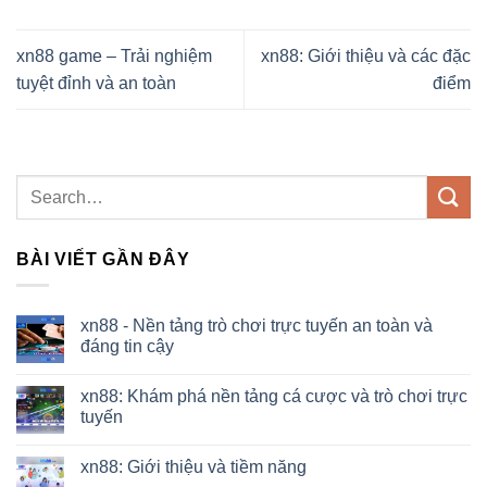
xn88 game – Trải nghiệm
xn88: Giới thiệu và các đặc
tuyệt đỉnh và an toàn
điểm
BÀI VIẾT GẦN ĐÂY
xn88 - Nền tảng trò chơi trực tuyến an toàn và
đáng tin cậy
xn88: Khám phá nền tảng cá cược và trò chơi trực
tuyến
xn88: Giới thiệu và tiềm năng