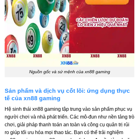
Nguồn gốc và sứ mệnh của xn88 gaming
Sản phẩm và dịch vụ cốt lõi: ứng dụng thực
tế của xn88 gaming
Hệ sinh thái xn88 gaming tập trung vào sản phẩm phục vụ
người chơi và nhà phát triển. Các mô-đun như nền tảng trò
chơi, giải pháp thanh toán an toàn và công cụ quản trị rủi
ro giúp tối ưu hóa mọi thao tác. Bạn có thể trải nghiệm