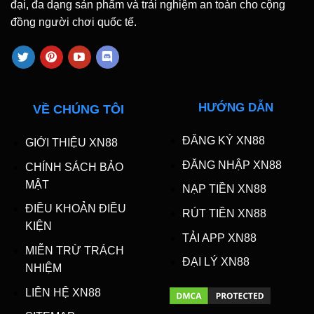
đại, đa dạng sản phẩm và trải nghiệm an toàn cho cộng
đồng người chơi quốc tế.
HƯỚNG DẪN
VỀ CHÚNG TÔI
ĐĂNG KÝ XN88
GIỚI THIỆU XN88
ĐĂNG NHẬP XN88
CHÍNH SÁCH BẢO
MẬT
NẠP TIỀN XN88
ĐIỀU KHOẢN ĐIỀU
RÚT TIỀN XN88
KIỆN
TẢI APP XN88
MIỄN TRỪ TRÁCH
ĐẠI LÝ XN88
NHIỆM
LIÊN HỆ XN88