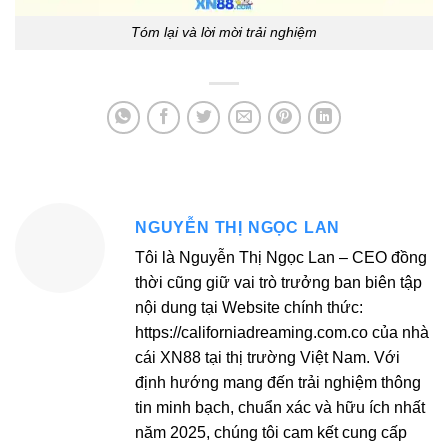
Tóm lại và lời mời trải nghiệm
NGUYỄN THỊ NGỌC LAN
Tôi là Nguyễn Thị Ngọc Lan – CEO đồng
thời cũng giữ vai trò trưởng ban biên tập
nội dung tại Website chính thức:
https://californiadreaming.com.co của nhà
cái XN88 tại thị trường Việt Nam. Với
định hướng mang đến trải nghiệm thông
tin minh bạch, chuẩn xác và hữu ích nhất
năm 2025, chúng tôi cam kết cung cấp