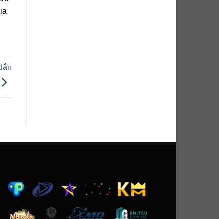
ia
 dẫn