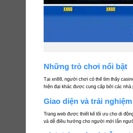
Những trò chơi nổi bật
Tại xn88, người chơi có thể tìm thấy casino
hiện đại khác được cung cấp bởi các nhà ph
Giao diện và trải nghiệ
Trang web được thiết kế tối ưu cho di độ
và dễ điều hướng cho người mới lẫn ngườ