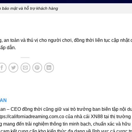
h bảo mật và hỗ trợ khách hàng
, an toàn và thú vị cho người chơi, đồng thời liên tục cập nhật 
hấp dẫn.
LAN
an – CEO đồng thời cũng giữ vai trò trưởng ban biên tập nội d
ttps://californiadreaming.com.co của nhà cái XN88 tại thị trường
 mang đến trải nghiệm thông tin minh bạch, chuẩn xác và hữu 
 cam kết cung cấp kho kiến thức đa dạng về lĩnh vực cá cược t