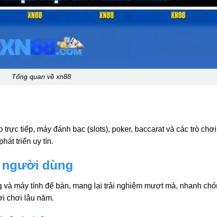
Tổng quan về xn88
 trực tiếp, máy đánh bạc (slots), poker, baccarat và các trò chơi
át triển uy tín.
m người dùng
ng và máy tính để bàn, mang lại trải nghiệm mượt mà, nhanh ch
i chơi lâu năm.