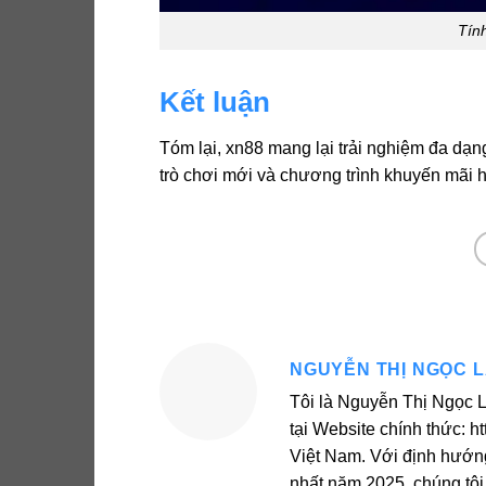
Tín
Kết luận
Tóm lại, xn88 mang lại trải nghiệm đa dạng
trò chơi mới và chương trình khuyến mãi 
NGUYỄN THỊ NGỌC 
Tôi là Nguyễn Thị Ngọc L
tại Website chính thức: h
Việt Nam. Với định hướng
nhất năm 2025, chúng tôi