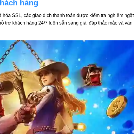
khách hàng
hóa SSL, các giao dịch thanh toán được kiểm tra nghiêm ngặt
 hỗ trợ khách hàng 24/7 luôn sẵn sàng giải đáp thắc mắc và vấn