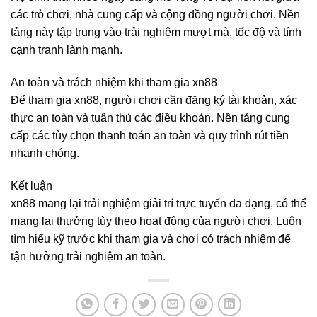
các trò chơi, nhà cung cấp và cộng đồng người chơi. Nền
tảng này tập trung vào trải nghiệm mượt mà, tốc độ và tính
cạnh tranh lành mạnh.
An toàn và trách nhiệm khi tham gia xn88
Để tham gia xn88, người chơi cần đăng ký tài khoản, xác
thực an toàn và tuân thủ các điều khoản. Nền tảng cung
cấp các tùy chọn thanh toán an toàn và quy trình rút tiền
nhanh chóng.
Kết luận
xn88 mang lại trải nghiệm giải trí trực tuyến đa dạng, có thể
mang lại thưởng tùy theo hoạt động của người chơi. Luôn
tìm hiểu kỹ trước khi tham gia và chơi có trách nhiệm để
tận hưởng trải nghiệm an toàn.