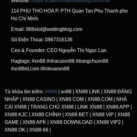
Website:
https://californiadreaming.com.co/
114 PHU THO HOA P. PTH Quan Tan Phu Thanh pho
Ho Chi Minh
Email:
888slot@wettingblog.com
Số Điện Thoại: 0967316136
Ceo & Founder:
CEO Nguyễn Thị Ngọc Lan
Hagtags: #xn88 #nhacaixn88 #trangchuxn88
#xn88rd.com #linkvaoxn88
Từ khóa tìm kiếm:
XN88
| xn88 | XN88 LINK | XN88 ĐĂNG
NHẬP | XN88 CASINO | XN88 COM | XN88.COM | NHÀ
CÁI XN88 | TRANG CHỦ XN88 | LINK XN88 | XN88 APP |
XN88 KJC | XN88 CHÍNH | XN88 BET | XN88 VIP | XN88
GAME | XN88 APK | XN88 DOWNLOAD | XN88 VIP2 |
XN88 OK | XN88 66 |