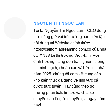
NGUYỄN THỊ NGỌC LAN
Tôi là Nguyễn Thị Ngọc Lan – CEO đồng
thời cũng giữ vai trò trưởng ban biên tập
nội dung tại Website chính thức:
https://californiadreaming.com.co của nhà
cái XN88 tại thị trường Việt Nam. Với
định hướng mang đến trải nghiệm thông
tin minh bạch, chuẩn xác và hữu ích nhất
năm 2025, chúng tôi cam kết cung cấp
kho kiến thức đa dạng về lĩnh vực cá
cược trực tuyến. Hãy cùng theo dõi
những phân tích, tin tức và chia sẻ
chuyên sâu từ giới chuyên gia ngay hôm
nay!