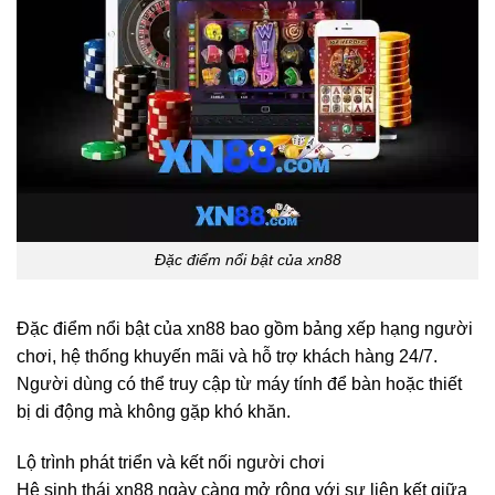
Đặc điểm nổi bật của xn88
Đặc điểm nổi bật của xn88 bao gồm bảng xếp hạng người
chơi, hệ thống khuyến mãi và hỗ trợ khách hàng 24/7.
Người dùng có thể truy cập từ máy tính để bàn hoặc thiết
bị di động mà không gặp khó khăn.
Lộ trình phát triển và kết nối người chơi
Hệ sinh thái xn88 ngày càng mở rộng với sự liên kết giữa