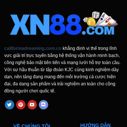
californiadreaming.com.co
khẳng định vị thế trong lĩnh
vực giải trí trực tuyến bằng hệ thống vận hành minh bạch,
công nghệ bảo mật tiên tiến và mạng lưới hỗ trợ toàn cầu.
Với sự hậu thuẫn từ tập đoàn KJC cùng kinh nghiệm dày
dạn, nền tảng đang mang đến môi trường cá cược hiện
đại, đa dạng sản phẩm và trải nghiệm an toàn cho cộng
đồng người chơi quốc tế.
HƯỚNG DẪN
VỀ CHÚNG TÔI