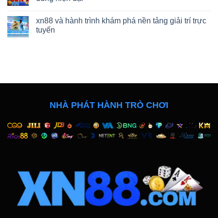
xn88 và hành trình khám phá nền tảng giải trí trực
tuyến
NHÀ PHÁT HÀNH TRÒ CHƠI