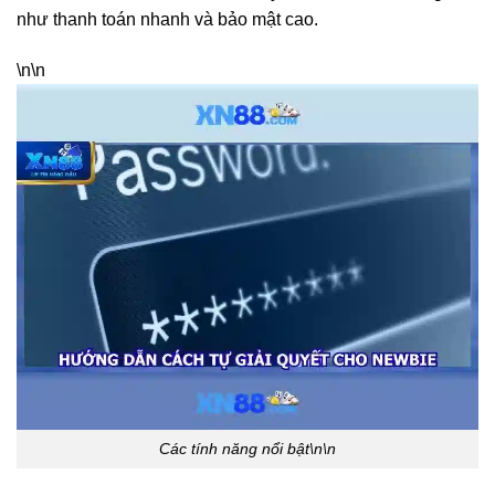
như thanh toán nhanh và bảo mật cao.
\n\n
Các tính năng nổi bật\n\n