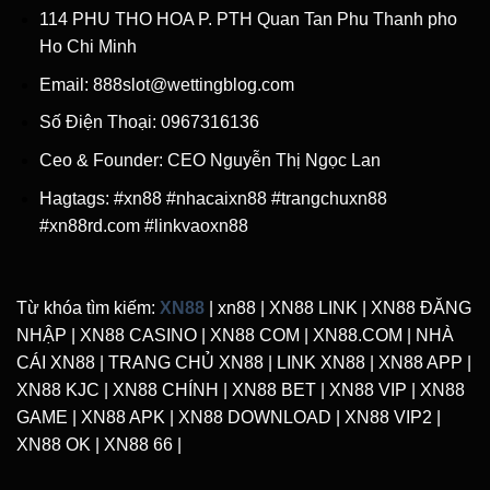
114 PHU THO HOA P. PTH Quan Tan Phu Thanh pho
Ho Chi Minh
Email:
888slot@wettingblog.com
Số Điện Thoại: 0967316136
Ceo & Founder:
CEO Nguyễn Thị Ngọc Lan
Hagtags: #xn88 #nhacaixn88 #trangchuxn88
#xn88rd.com #linkvaoxn88
Từ khóa tìm kiếm:
XN88
| xn88 | XN88 LINK | XN88 ĐĂNG
NHẬP | XN88 CASINO | XN88 COM | XN88.COM | NHÀ
CÁI XN88 | TRANG CHỦ XN88 | LINK XN88 | XN88 APP |
XN88 KJC | XN88 CHÍNH | XN88 BET | XN88 VIP | XN88
GAME | XN88 APK | XN88 DOWNLOAD | XN88 VIP2 |
XN88 OK | XN88 66 |