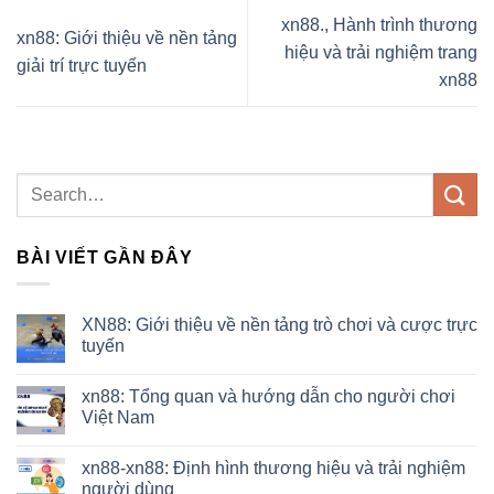
xn88., Hành trình thương
xn88: Giới thiệu về nền tảng
hiệu và trải nghiệm trang
giải trí trực tuyến
xn88
BÀI VIẾT GẦN ĐÂY
XN88: Giới thiệu về nền tảng trò chơi và cược trực
tuyến
xn88: Tổng quan và hướng dẫn cho người chơi
Việt Nam
xn88-xn88: Định hình thương hiệu và trải nghiệm
người dùng