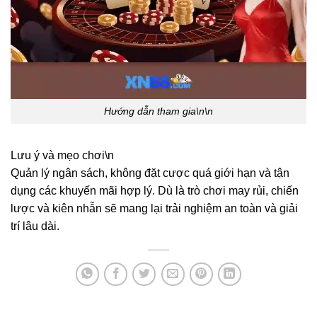
Hướng dẫn tham gia\n\n
Lưu ý và mẹo chơi
\n
Quản lý ngân sách, không đặt cược quá giới hạn và tận
dụng các khuyến mãi hợp lý. Dù là trò chơi may rủi, chiến
lược và kiên nhẫn sẽ mang lại trải nghiệm an toàn và giải
trí lâu dài.