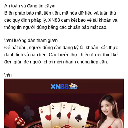
An toàn và đáng tin cậy
\n
Biện pháp bảo mật tiên tiến, mã hóa dữ liệu và tuân thủ
các quy định pháp lý. XN88 cam kết bảo vệ tài khoản và
thông tin người dùng bằng các chuẩn bảo mật cao.
\n\n
Hướng dẫn tham gia
\n
Để bắt đầu, người dùng cần đăng ký tài khoản, xác thực
danh tính và nạp tiền. Các bước thực hiện được thiết kế
đơn giản để người chơi mới nhanh chóng tiếp cận.
\n\n