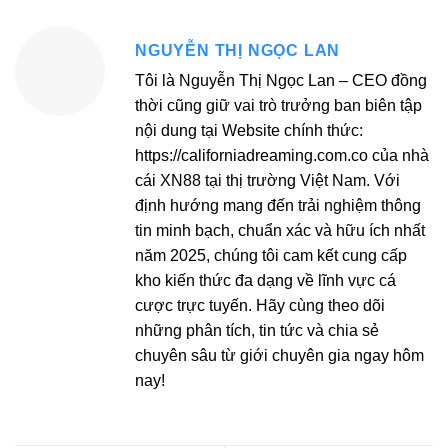
NGUYỄN THỊ NGỌC LAN
Tôi là Nguyễn Thị Ngọc Lan – CEO đồng
thời cũng giữ vai trò trưởng ban biên tập
nội dung tại Website chính thức:
https://californiadreaming.com.co của nhà
cái XN88 tại thị trường Việt Nam. Với
định hướng mang đến trải nghiệm thông
tin minh bạch, chuẩn xác và hữu ích nhất
năm 2025, chúng tôi cam kết cung cấp
kho kiến thức đa dạng về lĩnh vực cá
cược trực tuyến. Hãy cùng theo dõi
những phân tích, tin tức và chia sẻ
chuyên sâu từ giới chuyên gia ngay hôm
nay!