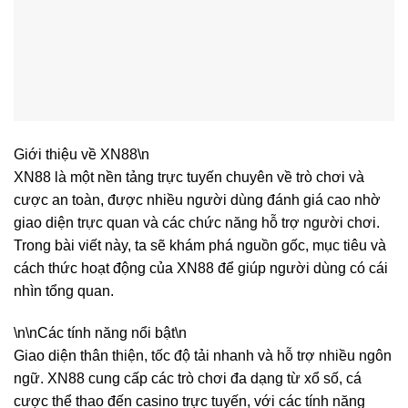
Giới thiệu về XN88
\n
XN88 là một nền tảng trực tuyến chuyên về trò chơi và
cược an toàn, được nhiều người dùng đánh giá cao nhờ
giao diện trực quan và các chức năng hỗ trợ người chơi.
Trong bài viết này, ta sẽ khám phá nguồn gốc, mục tiêu và
cách thức hoạt động của XN88 để giúp người dùng có cái
nhìn tổng quan.
\n\n
Các tính năng nổi bật
\n
Giao diện thân thiện, tốc độ tải nhanh và hỗ trợ nhiều ngôn
ngữ. XN88 cung cấp các trò chơi đa dạng từ xổ số, cá
cược thể thao đến casino trực tuyến, với các tính năng