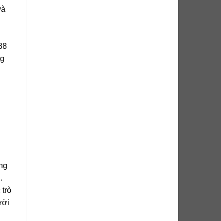
và
88
ng
ùng
.
 trò
ười