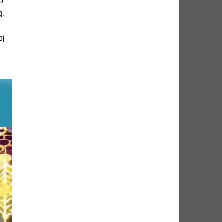
ộ
g.
bị