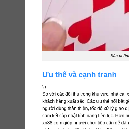
Sản phẩm 
Ưu thế và cạnh tranh
\n
So với các đối thủ trong khu vực, nhà cái 
khách hàng xuất sắc. Các ưu thế nổi bật g
người dùng thân thiện, tốc độ xử lý giao dị
cam kết cập nhật tính năng liên tục. Hơn 
xn88,com giúp người chơi tiếp cận dễ dàn