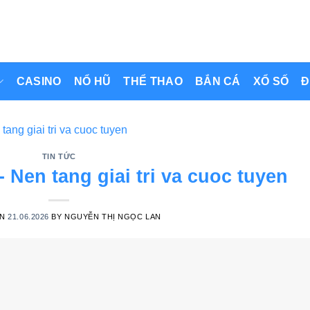
CASINO
NỔ HŨ
THỂ THAO
BẮN CÁ
XỔ SỐ
Đ
tang giai tri va cuoc tuyen
TIN TỨC
- Nen tang giai tri va cuoc tuyen
ON
21.06.2026
BY
NGUYỄN THỊ NGỌC LAN