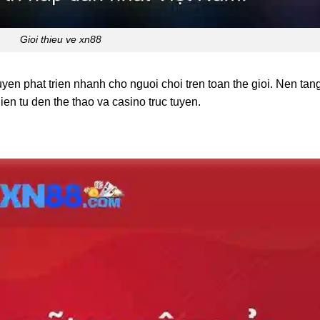
Gioi thieu ve xn88
tuyen phat trien nhanh cho nguoi choi tren toan the gioi. Nen tan
dien tu den the thao va casino truc tuyen.