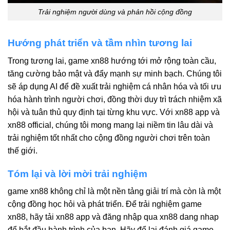
Trải nghiệm người dùng và phản hồi cộng đồng
Hướng phát triển và tầm nhìn tương lai
Trong tương lai, game xn88 hướng tới mở rộng toàn cầu,
tăng cường bảo mật và đẩy mạnh sự minh bạch. Chúng tôi
sẽ áp dụng AI để đề xuất trải nghiệm cá nhân hóa và tối ưu
hóa hành trình người chơi, đồng thời duy trì trách nhiệm xã
hội và tuân thủ quy định tại từng khu vực. Với xn88 app và
xn88 official, chúng tôi mong mang lại niềm tin lâu dài và
trải nghiệm tốt nhất cho cộng đồng người chơi trên toàn
thế giới.
Tóm lại và lời mời trải nghiệm
game xn88 không chỉ là một nền tảng giải trí mà còn là một
cộng đồng học hỏi và phát triển. Để trải nghiệm game
xn88, hãy tải xn88 app và đăng nhập qua xn88 dang nhap
để bắt đầu hành trình của bạn. Hãy để lại đánh giá game