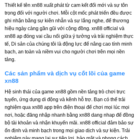
Thiết kế tên xn88 xuất phát từ cam kết đổi mới và sự tôn
trọng đối với người chơi. Mỗi cột mốc phát triển đều được
ghi nhận bằng sự kiên nhẫn và sự lắng nghe, để thương
hiệu ngày càng gần gũi với cộng đồng. xn88 official và
xn88 ap đóng vai cầu nối giữa ý tưởng và trải nghiệm thực
tế, Di sản của chúng tôi là động lực để nâng cao tính minh
bạch, an toàn và niềm vui cho người chơi trên mọi nền
tảng.
Các sản phẩm và dịch vụ cốt lõi của game
xn88
Hệ sinh thái của game xn88 gồm nền tảng trò chơi trực
tuyến, ứng dụng di động và kênh hỗ trợ. Bạn có thể trải
nghiệm qua xn88 app trên điện thoại để chơi mọi lúc mọi
nơi, hoặc đăng nhập nhanh bằng xn88 dang nhap để đồng
bộ tài khoản và nhận khuyến mãi. xn88 official đảm bảo sự
ổn định và minh bạch trong mọi giao dịch và sự kiện. Trải
nghiệm này mang lại sự tiện lợi, bảo mật và phong cách