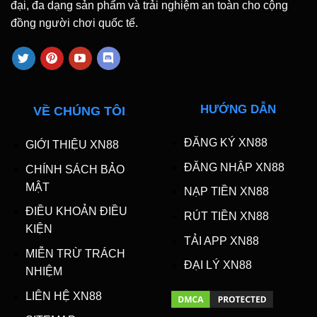
đại, đa dạng sản phẩm và trải nghiệm an toàn cho cộng
đồng người chơi quốc tế.
HƯỚNG DẪN
VỀ CHÚNG TÔI
ĐĂNG KÝ XN88
GIỚI THIỆU XN88
ĐĂNG NHẬP XN88
CHÍNH SÁCH BẢO
MẬT
NẠP TIỀN XN88
ĐIỀU KHOẢN ĐIỀU
RÚT TIỀN XN88
KIỆN
TẢI APP XN88
MIỄN TRỪ TRÁCH
ĐẠI LÝ XN88
NHIỆM
LIÊN HỆ XN88