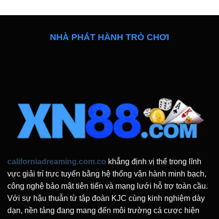
NHÀ PHÁT HÀNH TRÒ CHƠI
californiadreaming.com.co
khẳng định vị thế trong lĩnh
vực giải trí trực tuyến bằng hệ thống vận hành minh bạch,
công nghệ bảo mật tiên tiến và mạng lưới hỗ trợ toàn cầu.
Với sự hậu thuẫn từ tập đoàn KJC cùng kinh nghiệm dày
dạn, nền tảng đang mang đến môi trường cá cược hiện