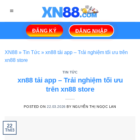
Skip
to
content
ĐĂNG KÝ
ĐĂNG NHẬP
XN88
»
Tin Tức
»
xn88 tải app – Trải nghiệm tối ưu trên
xn88 store
TIN TỨC
xn88 tải app – Trải nghiệm tối ưu
trên xn88 store
POSTED ON
22.03.2026
BY
NGUYỄN THỊ NGỌC LAN
22
Th03