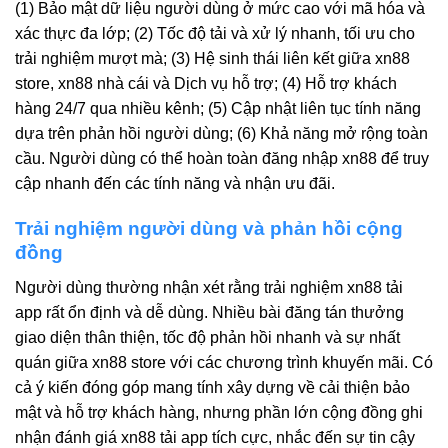
(1) Bảo mật dữ liệu người dùng ở mức cao với mã hóa và
xác thực đa lớp; (2) Tốc độ tải và xử lý nhanh, tối ưu cho
trải nghiệm mượt mà; (3) Hệ sinh thái liên kết giữa xn88
store, xn88 nhà cái và Dịch vụ hỗ trợ; (4) Hỗ trợ khách
hàng 24/7 qua nhiều kênh; (5) Cập nhật liên tục tính năng
dựa trên phản hồi người dùng; (6) Khả năng mở rộng toàn
cầu. Người dùng có thể hoàn toàn đăng nhập xn88 để truy
cập nhanh đến các tính năng và nhận ưu đãi.
Trải nghiệm người dùng và phản hồi cộng
đồng
Người dùng thường nhận xét rằng trải nghiệm xn88 tải
app rất ổn định và dễ dùng. Nhiều bài đăng tán thưởng
giao diện thân thiện, tốc độ phản hồi nhanh và sự nhất
quán giữa xn88 store với các chương trình khuyến mãi. Có
cả ý kiến đóng góp mang tính xây dựng về cải thiện bảo
mật và hỗ trợ khách hàng, nhưng phần lớn cộng đồng ghi
nhận đánh giá xn88 tải app tích cực, nhắc đến sự tin cậy