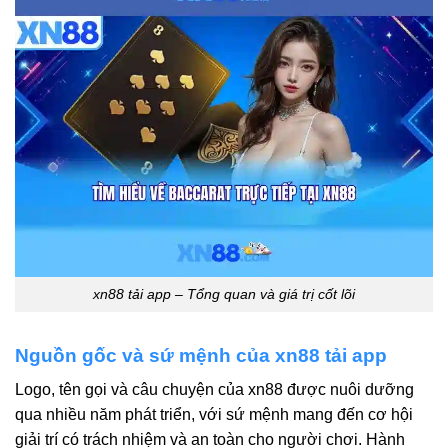
xn88 tải app – Tổng quan và giá trị cốt lõi
Nguồn gốc và sứ mệnh của xn88 tải app
Logo, tên gọi và câu chuyện của xn88 được nuôi dưỡng
qua nhiều năm phát triển, với sứ mệnh mang đến cơ hội
giải trí có trách nhiệm và an toàn cho người chơi. Hành