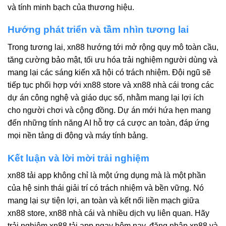
và tính minh bạch của thương hiệu.
Hướng phát triển và tầm nhìn tương lai
Trong tương lai, xn88 hướng tới mở rộng quy mô toàn cầu,
tăng cường bảo mật, tối ưu hóa trải nghiệm người dùng và
mang lại các sáng kiến xã hội có trách nhiệm. Đội ngũ sẽ
tiếp tục phối hợp với xn88 store và xn88 nhà cái trong các
dự án công nghệ và giáo dục số, nhằm mang lại lợi ích
cho người chơi và cộng đồng. Dự án mới hứa hẹn mang
đến những tính năng AI hỗ trợ cá cược an toàn, đáp ứng
mọi nền tảng di động và máy tính bảng.
Kết luận và lời mời trải nghiệm
xn88 tải app không chỉ là một ứng dụng mà là một phần
của hệ sinh thái giải trí có trách nhiệm và bền vững. Nó
mang lại sự tiện lợi, an toàn và kết nối liền mạch giữa
xn88 store, xn88 nhà cái và nhiều dịch vụ liên quan. Hãy
trải nghiệm xn88 tải app ngay hôm nay, đăng nhập xn88 và