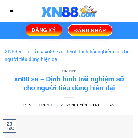
Skip
to
content
ĐĂNG KÝ
ĐĂNG NHẬP
XN88
»
Tin Tức
»
xn88 sa – Định hình trải nghiệm số cho
người tiêu dùng hiện đại
TIN TỨC
xn88 sa – Định hình trải nghiệm số
cho người tiêu dùng hiện đại
POSTED ON
20.03.2026
BY
NGUYỄN THỊ NGỌC LAN
20
Th03