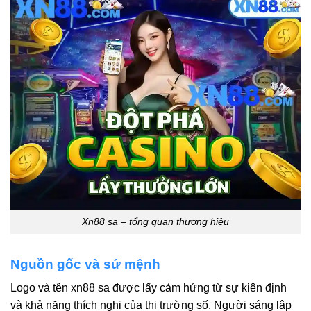
Xn88 sa – tổng quan thương hiệu
Nguồn gốc và sứ mệnh
Logo và tên xn88 sa được lấy cảm hứng từ sự kiên định
và khả năng thích nghi của thị trường số. Người sáng lập