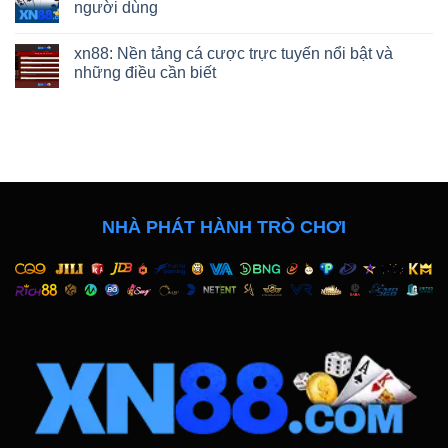
người dùng
xn88: Nền tảng cá cược trực tuyến nổi bật và
những điều cần biết
NHÀ PHÁT HÀNH TRÒ CHƠI