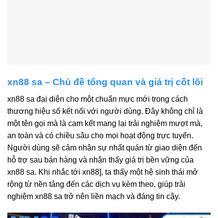
xn88 sa – Chủ đề tổng quan và giá trị cốt lõi
xn88 sa đại diện cho một chuẩn mực mới trong cách
thương hiệu số kết nối với người dùng. Đây không chỉ là
một tên gọi mà là cam kết mang lại trải nghiệm mượt mà,
an toàn và có chiều sâu cho mọi hoạt động trực tuyến.
Người dùng sẽ cảm nhận sự nhất quán từ giao diện đến
hỗ trợ sau bán hàng và nhận thấy giá trị bền vững của
xn88 sa. Khi nhắc tới xn88], ta thấy một hệ sinh thái mở
rộng từ nền tảng đến các dịch vụ kèm theo, giúp trải
nghiệm xn88 sa trở nên liền mạch và đáng tin cậy.