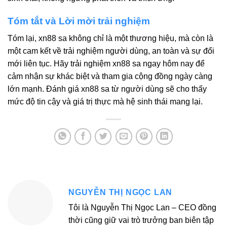
Tóm tắt và Lời mời trải nghiệm
Tóm lại, xn88 sa không chỉ là một thương hiệu, mà còn là
một cam kết về trải nghiệm người dùng, an toàn và sự đổi
mới liên tục. Hãy trải nghiệm xn88 sa ngay hôm nay để
cảm nhận sự khác biệt và tham gia cộng đồng ngày càng
lớn mạnh. Đánh giá xn88 sa từ người dùng sẽ cho thấy
mức độ tin cậy và giá trị thực mà hệ sinh thái mang lại.
NGUYỄN THỊ NGỌC LAN
Tôi là Nguyễn Thị Ngọc Lan – CEO đồng
thời cũng giữ vai trò trưởng ban biên tập