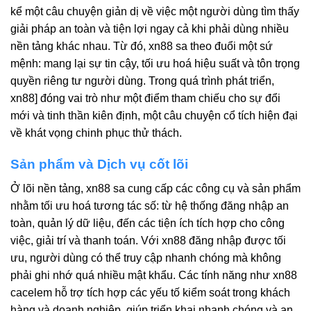
kể một câu chuyện giản dị về việc một người dùng tìm thấy
giải pháp an toàn và tiện lợi ngay cả khi phải dùng nhiều
nền tảng khác nhau. Từ đó, xn88 sa theo đuổi một sứ
mệnh: mang lại sự tin cậy, tối ưu hoá hiệu suất và tôn trọng
quyền riêng tư người dùng. Trong quá trình phát triển,
xn88] đóng vai trò như một điểm tham chiếu cho sự đổi
mới và tinh thần kiên định, một câu chuyện cổ tích hiện đại
về khát vọng chinh phục thử thách.
Sản phẩm và Dịch vụ cốt lõi
Ở lõi nền tảng, xn88 sa cung cấp các công cụ và sản phẩm
nhằm tối ưu hoá tương tác số: từ hệ thống đăng nhập an
toàn, quản lý dữ liệu, đến các tiện ích tích hợp cho công
việc, giải trí và thanh toán. Với xn88 đăng nhập được tối
ưu, người dùng có thể truy cập nhanh chóng mà không
phải ghi nhớ quá nhiều mật khẩu. Các tính năng như xn88
cacelem hỗ trợ tích hợp các yếu tố kiểm soát trong khách
hàng và doanh nghiệp, giúp triển khai nhanh chóng và an