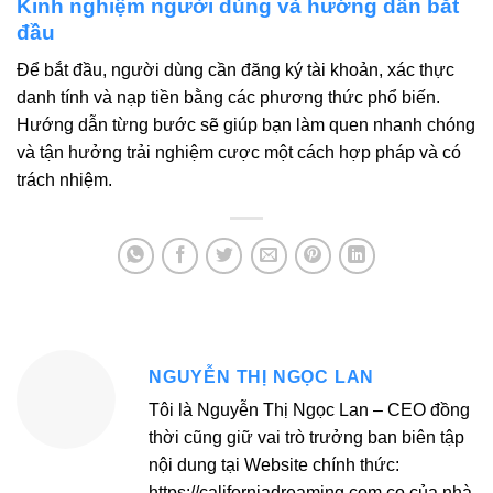
Kinh nghiệm người dùng và hướng dẫn bắt
đầu
Để bắt đầu, người dùng cần đăng ký tài khoản, xác thực
danh tính và nạp tiền bằng các phương thức phổ biến.
Hướng dẫn từng bước sẽ giúp bạn làm quen nhanh chóng
và tận hưởng trải nghiệm cược một cách hợp pháp và có
trách nhiệm.
NGUYỄN THỊ NGỌC LAN
Tôi là Nguyễn Thị Ngọc Lan – CEO đồng
thời cũng giữ vai trò trưởng ban biên tập
nội dung tại Website chính thức:
https://californiadreaming.com.co của nhà