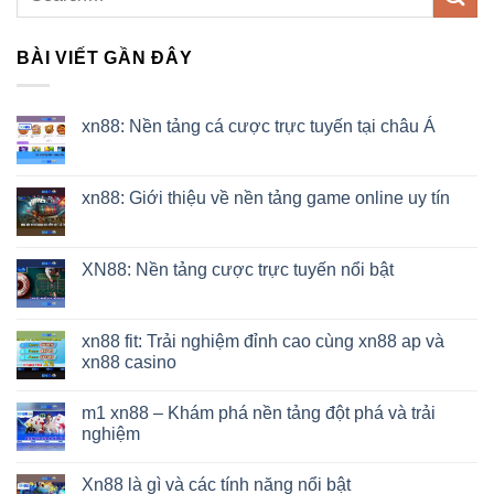
BÀI VIẾT GẦN ĐÂY
xn88: Nền tảng cá cược trực tuyến tại châu Á
xn88: Giới thiệu về nền tảng game online uy tín
XN88: Nền tảng cược trực tuyến nổi bật
xn88 fit: Trải nghiệm đỉnh cao cùng xn88 ap và
xn88 casino
m1 xn88 – Khám phá nền tảng đột phá và trải
nghiệm
Xn88 là gì và các tính năng nổi bật