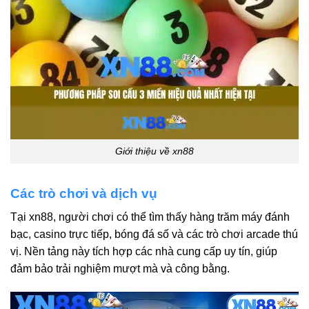
Giới thiệu về xn88
Các trò chơi và dịch vụ
Tại xn88, người chơi có thể tìm thấy hàng trăm máy đánh
bạc, casino trực tiếp, bóng đá số và các trò chơi arcade thú
vị. Nền tảng này tích hợp các nhà cung cấp uy tín, giúp
đảm bảo trải nghiệm mượt mà và công bằng.