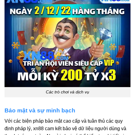
Các trò chơi và dịch vụ
Bảo mật và sự minh bạch
Với các biện pháp bảo mật cao cấp và tuân thủ các quy
định pháp lý, xn88 cam kết bảo vệ dữ liệu người dùng và