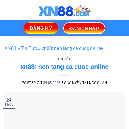
Skip
to
content
ĐĂNG KÝ
ĐĂNG NHẬP
XN88
»
Tin Tức
»
xn88: nen tang ca cuoc online
TIN TỨC
xn88: nen tang ca cuoc online
POSTED ON
24.05.2026
BY
NGUYỄN THỊ NGỌC LAN
24
Th05