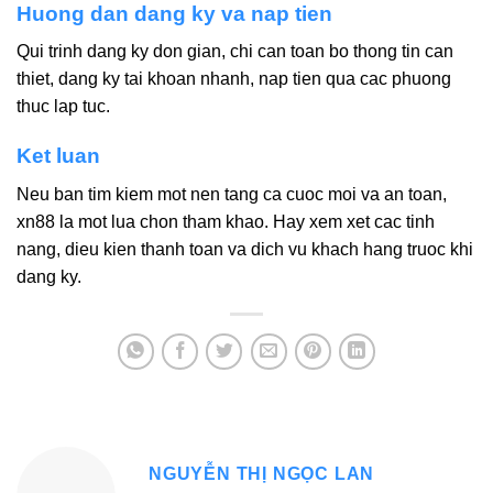
Huong dan dang ky va nap tien
Qui trinh dang ky don gian, chi can toan bo thong tin can
thiet, dang ky tai khoan nhanh, nap tien qua cac phuong
thuc lap tuc.
Ket luan
Neu ban tim kiem mot nen tang ca cuoc moi va an toan,
xn88 la mot lua chon tham khao. Hay xem xet cac tinh
nang, dieu kien thanh toan va dich vu khach hang truoc khi
dang ky.
NGUYỄN THỊ NGỌC LAN