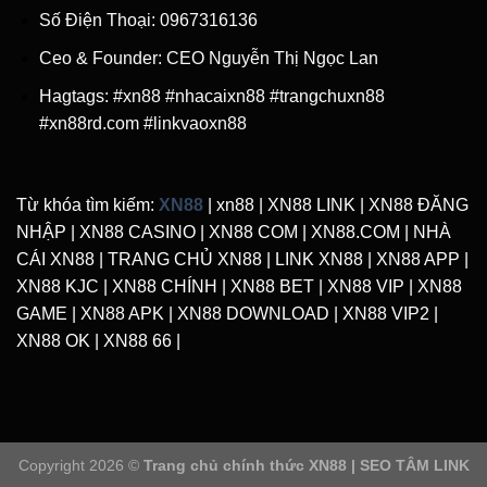
Số Điện Thoại: 0967316136
Ceo & Founder:
CEO Nguyễn Thị Ngọc Lan
Hagtags: #xn88 #nhacaixn88 #trangchuxn88
#xn88rd.com #linkvaoxn88
Từ khóa tìm kiếm:
XN88
| xn88 | XN88 LINK | XN88 ĐĂNG
NHẬP | XN88 CASINO | XN88 COM | XN88.COM | NHÀ
CÁI XN88 | TRANG CHỦ XN88 | LINK XN88 | XN88 APP |
XN88 KJC | XN88 CHÍNH | XN88 BET | XN88 VIP | XN88
GAME | XN88 APK | XN88 DOWNLOAD | XN88 VIP2 |
XN88 OK | XN88 66 |
Copyright 2026 ©
Trang chủ chính thức XN88 | SEO TÂM LINK