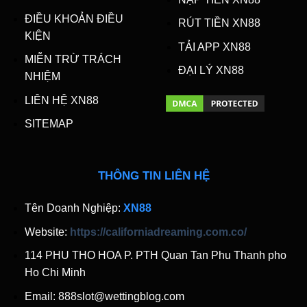
ĐIỀU KHOẢN ĐIỀU
RÚT TIỀN XN88
KIỆN
TẢI APP XN88
MIỄN TRỪ TRÁCH
ĐẠI LÝ XN88
NHIỆM
LIÊN HỆ XN88
SITEMAP
THÔNG TIN LIÊN HỆ
Tên Doanh Nghiệp:
XN88
Website:
https://californiadreaming.com.co/
114 PHU THO HOA P. PTH Quan Tan Phu Thanh pho
Ho Chi Minh
Email:
888slot@wettingblog.com