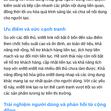
kiểm soát và tiếp cận nhanh các phần nội dung liên quan,
đồng thời tối ưu hóa quá trình sáng tác và chia sẻ nội dung
cho người tạo.
Ưu điểm và sức cạnh tranh
So với các đối thủ, xn88 link nổi bật ở bốn đến sáu điểm
then chốt: hiệu suất cao và ổn định, an toàn dữ liệu, khả
năng mở rộng, hỗ trợ khách hàng liên tục, tích hợp liền
mạch và sự đổi mới liên tục. Hệ sinh thái này còn nổi bật
về hỗ trợ khách hàng, cập nhật liên tục và khả năng tích
hợp với xn88-xn88 mà nhiều đối thủ chưa làm được. Khả
năng đồng bộ hóa giữa xn88 dang nhap và các ứng dụng
khác mang lại sự nhất quán cho người dùng. Với các yếu
tố này, xn88 link tạo ra lợi thế cạnh tranh vượt trội so với
các sản phẩm tương tự trên thị trường.
Trải nghiệm người dùng và phản hồi từ cộng
đồng