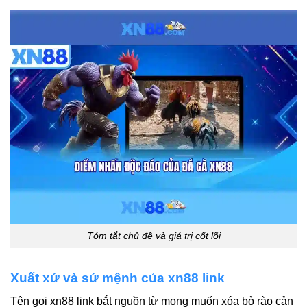
Tóm tắt chủ đề và giá trị cốt lõi
Xuất xứ và sứ mệnh của xn88 link
Tên gọi xn88 link bắt nguồn từ mong muốn xóa bỏ rào cản