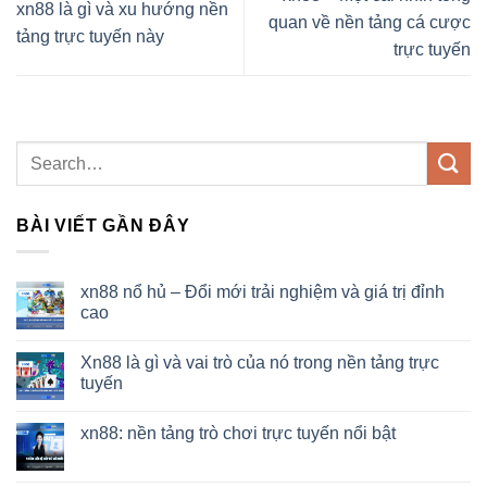
xn88 là gì và xu hướng nền
quan về nền tảng cá cược
tảng trực tuyến này
trực tuyến
BÀI VIẾT GẦN ĐÂY
xn88 nổ hủ – Đổi mới trải nghiệm và giá trị đỉnh
cao
Xn88 là gì và vai trò của nó trong nền tảng trực
tuyến
xn88: nền tảng trò chơi trực tuyến nổi bật