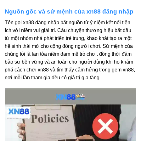
Nguồn gốc và sứ mệnh của xn88 đăng nhập
Tên gọi xn88 đăng nhập bắt nguồn từ ý niệm kết nối tiện
ích với niềm vui giải trí. Câu chuyện thương hiệu bắt đầu
từ một nhóm nhà phát triển trẻ trung, khao khát tạo ra một
hệ sinh thái mở cho cộng đồng người chơi. Sứ mệnh của
chúng tôi là lan tỏa niềm đam mê trò chơi, đồng thời đảm
bảo sự bền vững và an toàn cho người dùng khi họ khám
phá cách chơi xn88 và tìm thấy cảm hứng trong gem xn88,
nơi mỗi lần tham gia đều có giá trị gia tăng.