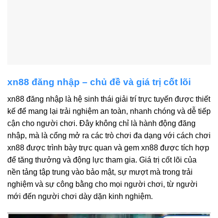
xn88 đăng nhập – chủ đề và giá trị cốt lõi
xn88 đăng nhập là hệ sinh thái giải trí trực tuyến được thiết
kế để mang lại trải nghiệm an toàn, nhanh chóng và dễ tiếp
cận cho người chơi. Đây không chỉ là hành động đăng
nhập, mà là cổng mở ra các trò chơi đa dạng với cách chơi
xn88 được trình bày trực quan và gem xn88 được tích hợp
để tăng thưởng và động lực tham gia. Giá trị cốt lõi của
nền tảng tập trung vào bảo mật, sự mượt mà trong trải
nghiệm và sự công bằng cho mọi người chơi, từ người
mới đến người chơi dày dặn kinh nghiệm.