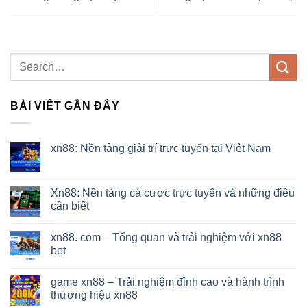
BÀI VIẾT GẦN ĐÂY
xn88: Nền tảng giải trí trực tuyến tại Việt Nam
Xn88: Nền tảng cá cược trực tuyến và những điều
cần biết
xn88. com – Tổng quan và trải nghiệm với xn88
bet
game xn88 – Trải nghiệm đỉnh cao và hành trình
thương hiệu xn88