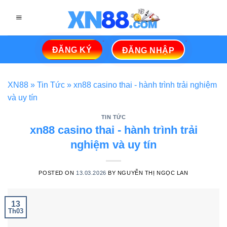
Skip
to
content
ĐĂNG KÝ
ĐĂNG NHẬP
XN88
»
Tin Tức
»
xn88 casino thai - hành trình trải nghiệm
và uy tín
TIN TỨC
xn88 casino thai - hành trình trải
nghiệm và uy tín
POSTED ON
13.03.2026
BY
NGUYỄN THỊ NGỌC LAN
13
Th03