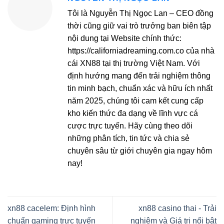
Tôi là Nguyễn Thị Ngọc Lan – CEO đồng
thời cũng giữ vai trò trưởng ban biên tập
nội dung tại Website chính thức:
https://californiadreaming.com.co của nhà
cái XN88 tại thị trường Việt Nam. Với
định hướng mang đến trải nghiệm thông
tin minh bạch, chuẩn xác và hữu ích nhất
năm 2025, chúng tôi cam kết cung cấp
kho kiến thức đa dạng về lĩnh vực cá
cược trực tuyến. Hãy cùng theo dõi
những phân tích, tin tức và chia sẻ
chuyên sâu từ giới chuyên gia ngay hôm
nay!
xn88 cacelem: Định hình
xn88 casino thai - Trải
chuẩn gaming trực tuyến
nghiệm và Giá trị nổi bật