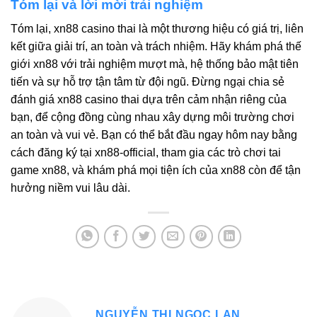
Tóm lại và lời mời trải nghiệm
Tóm lại, xn88 casino thai là một thương hiệu có giá trị, liên
kết giữa giải trí, an toàn và trách nhiệm. Hãy khám phá thế
giới xn88 với trải nghiệm mượt mà, hệ thống bảo mật tiên
tiến và sự hỗ trợ tận tâm từ đội ngũ. Đừng ngại chia sẻ
đánh giá xn88 casino thai dựa trên cảm nhận riêng của
bạn, để cộng đồng cùng nhau xây dựng môi trường chơi
an toàn và vui vẻ. Bạn có thể bắt đầu ngay hôm nay bằng
cách đăng ký tại xn88-official, tham gia các trò chơi tai
game xn88, và khám phá mọi tiện ích của xn88 còn để tận
hưởng niềm vui lâu dài.
NGUYỄN THỊ NGỌC LAN