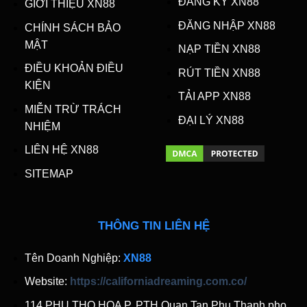
ĐĂNG KÝ XN88
GIỚI THIỆU XN88
ĐĂNG NHẬP XN88
CHÍNH SÁCH BẢO
MẬT
NẠP TIỀN XN88
ĐIỀU KHOẢN ĐIỀU
RÚT TIỀN XN88
KIỆN
TẢI APP XN88
MIỄN TRỪ TRÁCH
ĐẠI LÝ XN88
NHIỆM
LIÊN HỆ XN88
SITEMAP
THÔNG TIN LIÊN HỆ
Tên Doanh Nghiệp:
XN88
Website:
https://californiadreaming.com.co/
114 PHU THO HOA P. PTH Quan Tan Phu Thanh pho