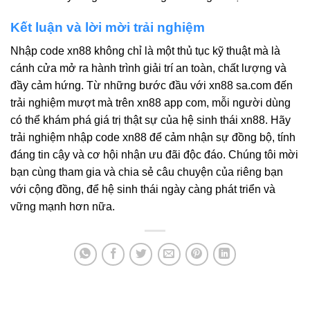
Kết luận và lời mời trải nghiệm
Nhập code xn88 không chỉ là một thủ tục kỹ thuật mà là
cánh cửa mở ra hành trình giải trí an toàn, chất lượng và
đầy cảm hứng. Từ những bước đầu với xn88 sa.com đến
trải nghiệm mượt mà trên xn88 app com, mỗi người dùng
có thể khám phá giá trị thật sự của hệ sinh thái xn88. Hãy
trải nghiệm nhập code xn88 để cảm nhận sự đồng bộ, tính
đáng tin cậy và cơ hội nhận ưu đãi độc đáo. Chúng tôi mời
bạn cùng tham gia và chia sẻ câu chuyện của riêng bạn
với cộng đồng, để hệ sinh thái ngày càng phát triển và
vững mạnh hơn nữa.