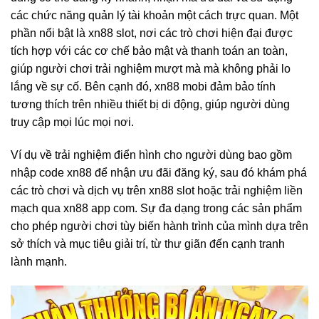
các chức năng quản lý tài khoản một cách trực quan. Một
phần nổi bật là xn88 slot, nơi các trò chơi hiện đại được
tích hợp với các cơ chế bảo mật và thanh toán an toàn,
giúp người chơi trải nghiệm mượt mà mà không phải lo
lắng về sự cố. Bên cạnh đó, xn88 mobi đảm bảo tính
tương thích trên nhiều thiết bị di động, giúp người dùng
truy cập mọi lúc mọi nơi.
Ví dụ về trải nghiệm điển hình cho người dùng bao gồm
nhập code xn88 để nhận ưu đãi đăng ký, sau đó khám phá
các trò chơi và dịch vụ trên xn88 slot hoặc trải nghiệm liền
mạch qua xn88 app com. Sự đa dạng trong các sản phẩm
cho phép người chơi tùy biến hành trình của mình dựa trên
sở thích và mục tiêu giải trí, từ thư giãn đến cạnh tranh
lành mạnh.