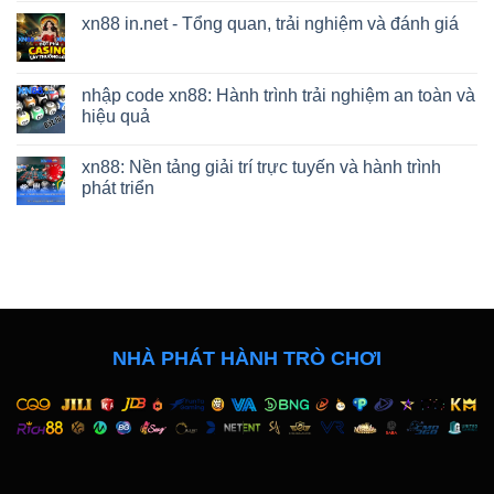
xn88 in.net - Tổng quan, trải nghiệm và đánh giá
nhập code xn88: Hành trình trải nghiệm an toàn và
hiệu quả
xn88: Nền tảng giải trí trực tuyến và hành trình
phát triển
NHÀ PHÁT HÀNH TRÒ CHƠI