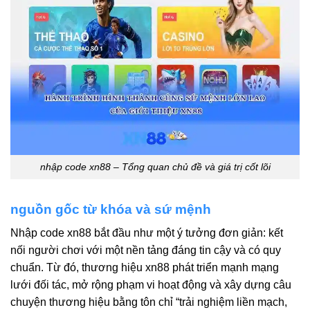
nhập code xn88 – Tổng quan chủ đề và giá trị cốt lõi
nguồn gốc từ khóa và sứ mệnh
Nhập code xn88 bắt đầu như một ý tưởng đơn giản: kết
nối người chơi với một nền tảng đáng tin cậy và có quy
chuẩn. Từ đó, thương hiệu xn88 phát triển mạnh mạng
lưới đối tác, mở rộng phạm vi hoạt động và xây dựng câu
chuyện thương hiệu bằng tôn chỉ “trải nghiệm liền mạch,